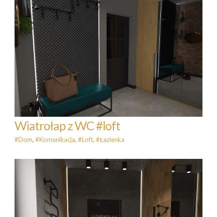
Wiatrołap z WC #loft
#Dom
#Komunikacja
#Loft
#Łazienka
Wiatrołap z WC #loft
#Dom
,
#Komunikacja
,
#Loft
,
#Łazienka