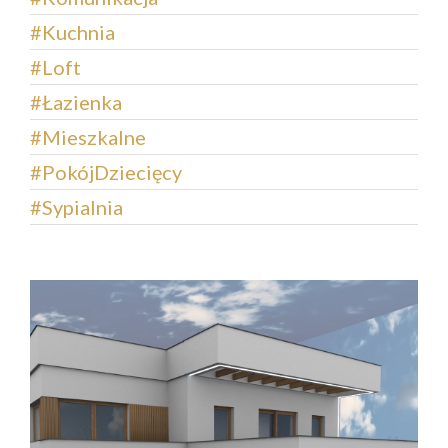
#Kuchnia
#Loft
#Łazienka
#Mieszkalne
#PokójDziecięcy
#Sypialnia
Nowoczesna elewacja w