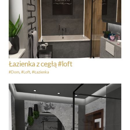
Łazienka z cegłą #loft
#Dom
#Loft
#Łazienka
Łazienka z cegłą #loft
#Dom
,
#Loft
,
#Łazienka