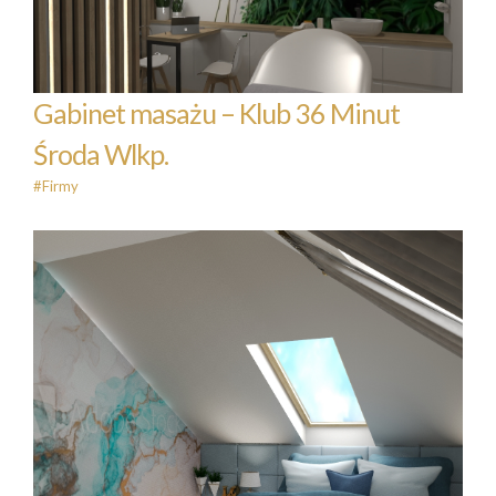
Środa Wlkp.
#Firmy
Gabinet masażu – Klub 36 Minut
Środa Wlkp.
#Firmy
Sypialnia z łazienką
#Łazienka
#Sypialnia