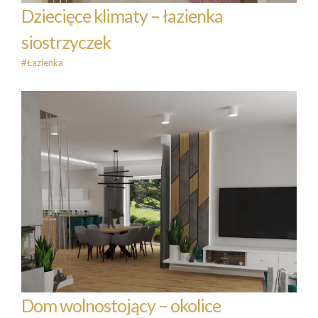
Dziecięce klimaty – łazienka
siostrzyczek
#Łazienka
Dom wolnostojący – okolice
Czempinia
#Dom
#Kuchnia
Dom wolnostojący – okolice