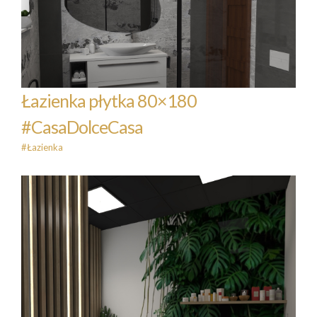
Łazienka płytka 80×180
#CasaDolceCasa
#Łazienka
Łazienka płytka 80×180
#CasaDolceCasa
#Łazienka
Gabinet masażu – Klub 36 Minut