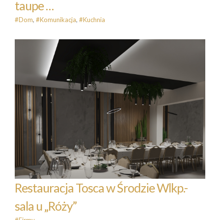
taupe …
#Dom
,
#Komunikacja
,
#Kuchnia
Restauracja Tosca w Środzie
Wlkp.- sala u „Róży”
#Firmy
Restauracja Tosca w Środzie Wlkp.-
sala u „Róży”