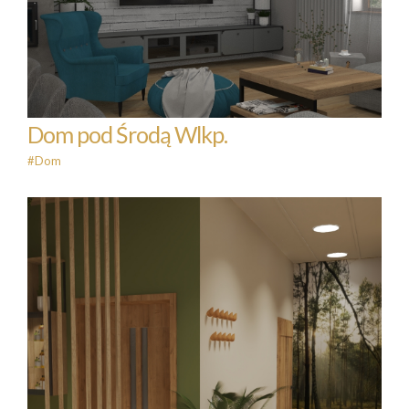
#Dom
Dom pod Środą Wlkp.
#Dom
Strefa Zdrowia-Fizjoterapia
Fizjomed Środa Wlkp.
#Firmy