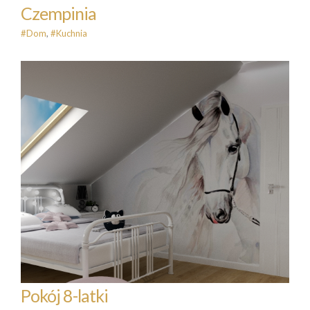
Czempinia
#Dom
,
#Kuchnia
Pokój 8-latki
#PokójDziecięcy
Pokój 8-latki