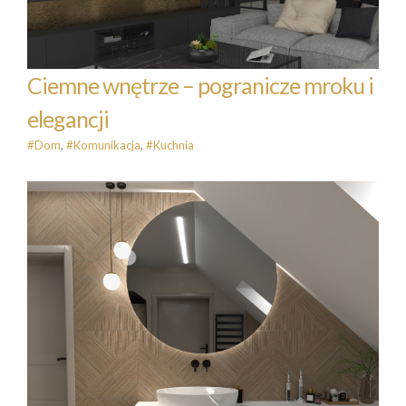
#Dom
#Komunikacja
#Kuchnia
Ciemne wnętrze – pogranicze mroku i
elegancji
#Dom
,
#Komunikacja
,
#Kuchnia
Łazienka w stylu japandi
#Łazienka