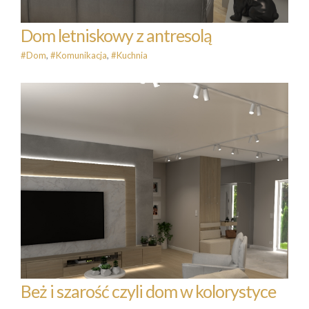
Dom letniskowy z antresolą
#Dom
,
#Komunikacja
,
#Kuchnia
Beż i szarość czyli dom w
kolorystyce taupe …
#Dom
#Komunikacja
#Kuchnia
Beż i szarość czyli dom w kolorystyce