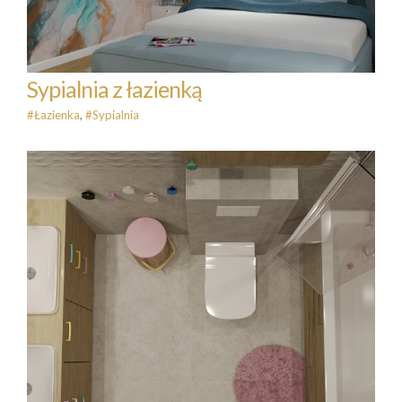
Sypialnia z łazienką
#Łazienka
,
#Sypialnia
Dziecięce klimaty – łazienka
siostrzyczek
#Łazienka