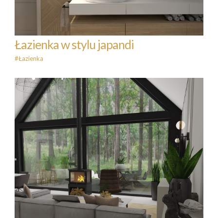
Łazienka w stylu japandi
#Łazienka
Dom letniskowy z antresolą
#Dom
#Komunikacja
#Kuchnia