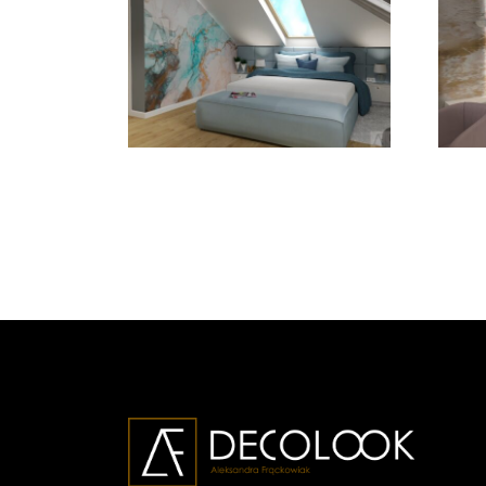
Sypialnia z łazienką
S