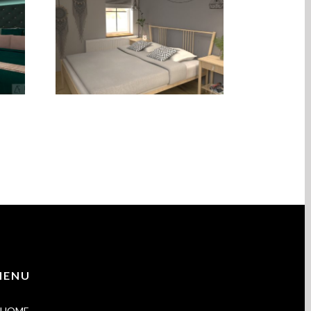
Sypialnia – styl
Hygge
MENU
HOME