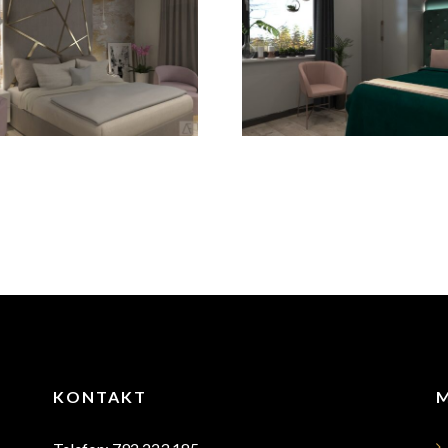
Sypialnia – styl
ypialnia glamour
nowoczesny
KONTAKT