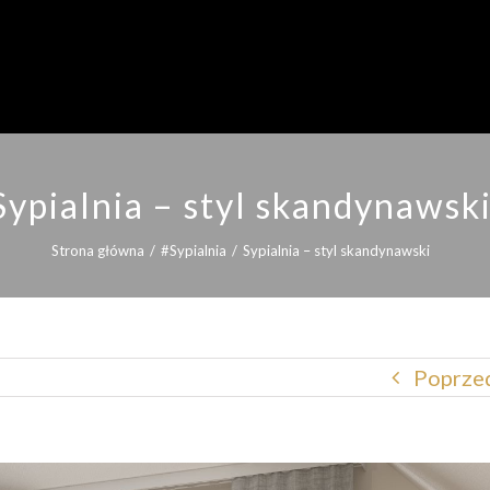
Sypialnia – styl skandynawsk
Strona główna
/
#Sypialnia
/
Sypialnia – styl skandynawski
Poprzed