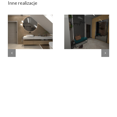
Inne realizacje
Łazienka w
Wiatrołap z
stylu japandi
WC #loft