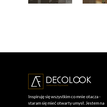
Tosca w
Fizjote
Środzie Wlkp.-
Fizj
sala u „Róży”
Środa 
Inspiruję się wszystkim co mnie otacza -
staram się mieć otwarty umysł. Jestem na