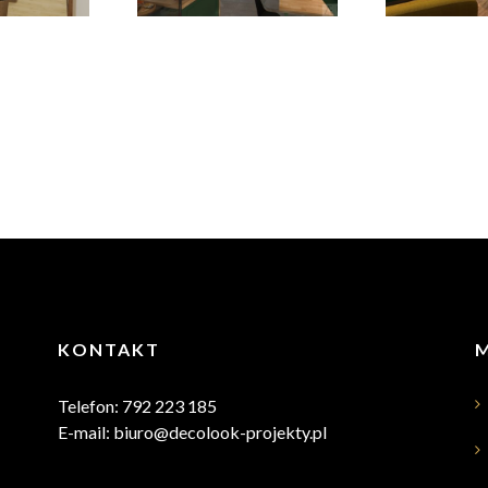
Kawiarnia –
Resta
rapia
KAWiARKA
Ogn
omed
Wlkp.
KONTAKT
Telefon: 792 223 185
E-mail: biuro@decolook-projekty.pl