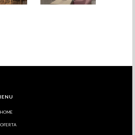
uracja
i Podologii
isko
Marta Stręk
MENU
HOME
OFERTA