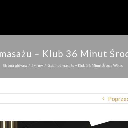
 masażu – Klub 36 Minut Śro
Strona główna
/
#Firmy
/
Gabinet masażu – Klub 36 Minut Środa Wlkp.
Poprzed