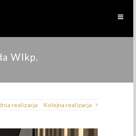
da Wlkp.
nia realizacja
Kolejna realizacja