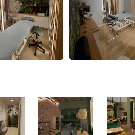
efa
wia-