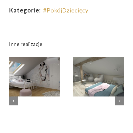
Kategorie:
#PokójDziecięcy
Inne realizacje
Pokój –
Pokój 8-latki
Nastolatki